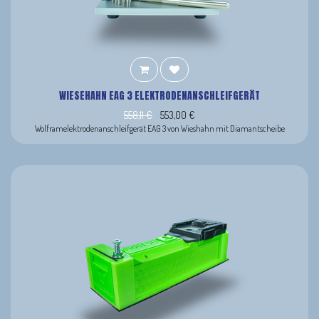
WIESEHAHN EAG 3 ELEKTRODENANSCHLEIFGERÄT
558,11
€
553,00
€
Wolframelektrodenanschleifgerät EAG 3 von Wieshahn mit Diamantscheibe