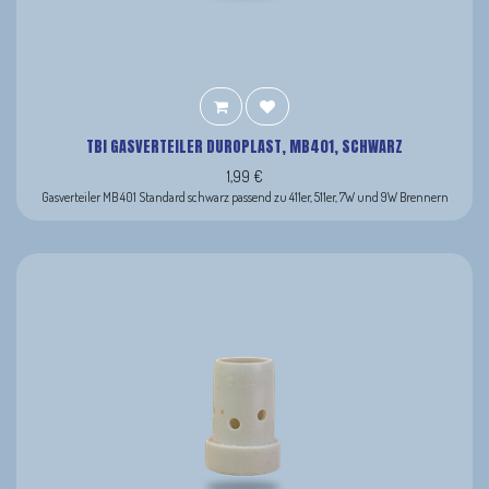
TBI GASVERTEILER DUROPLAST, MB401, SCHWARZ
1,99
€
Gasverteiler MB 401 Standard schwarz passend zu 411er, 511er, 7W und 9W Brennern