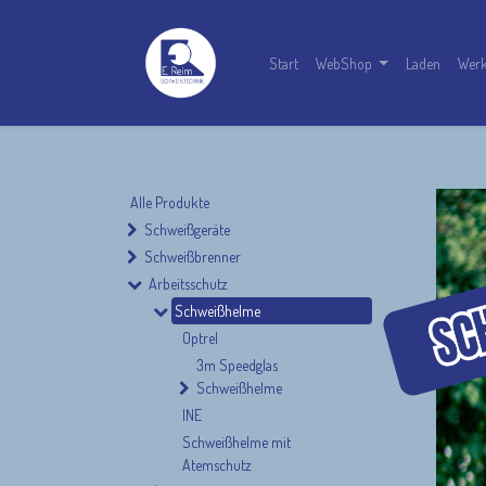
Start
WebShop
Laden
Werk
Alle Produkte
Schweißgeräte
Schweißbrenner
Arbeitsschutz
Schweißhelme
Optrel
3m Speedglas
Schweißhelme
INE
Schweißhelme mit
Atemschutz