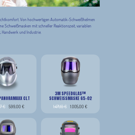
 Sichtkomfort. Von hochwertigen Automatik‑Schweißhelmen
rne Schweißmasken mit schneller Reaktionszeit, variablen
t, Handwerk und Industrie.
3M SPEEDGLAS™
PANORAMAXX CLT
SCHWEISSMASKE G5-02
7
€
599,00
€
1.471,10
€
1.005,00
€
Schweisshelm, inkl. optrel IsoFit® headgear
Kopfband, Reinigungstuch und Aufbewahrungstasche