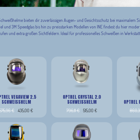
Schweißhelme bieten dir zuverlässigen Augen‑ und Gesichtsschutz bei maximalem
el und 3M Speedglas bis hin zu preisstarken Modellen von INE findest du hier mode
ufen und extra großen Sichtfeldern. Ideal für professionelles Schweißen in Werkstat
PTREL VEGAVIEW 2.5
OPTREL CRYSTAL 2.0
SCHWEISSHELM
SCHWEISSHELM
OPTREL 
575,96
€
435,00
€
796,11
€
515,00
€
860,3
 mit variabler Schutzstufe 2.5/8-12, Farbe: schwarz
Vollautomatischer Schweisshelm mit sehr heller und klarer Sicht durch Crystal Lens Technology,
variabler Schutzstufe 2.0/4-12 und Autopilot