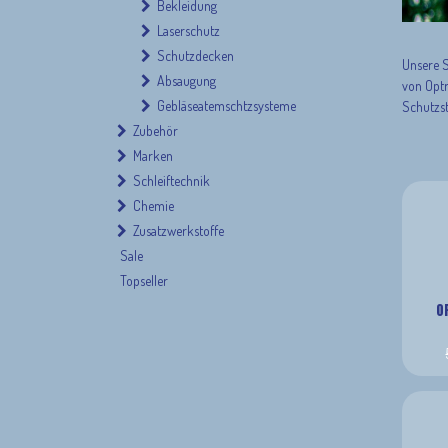
Bekleidung
Laserschutz
Schutzdecken
Unsere 
Absaugung
von Optr
Gebläseatemschtzsysteme
Schutzst
Zubehör
Marken
Schleiftechnik
Chemie
Zusatzwerkstoffe
Sale
Topseller
O
Schweißhelm