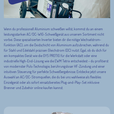
Wenn du professionell Aluminium schweißen willst, kommst du an einem
leistungsstarken AC/DC-WIG-Schweißgerät aus unserem Sortiment nicht
vorbei. Diese spezialisierten Inverter bieten dir die nötige Wechselstrom-
Funktion (AC), um die Oxidschicht von Aluminium aufzubrechen, während du
für Stahl und Edelstahl präzisen Gleichstrom (DC) nutzt. Egal, ob du dich für
ein kompaktes Gerät wie die GYS PROTIG für die Werkstatt oder eine
industrielle High-End-Lösung wie die EWM Tetrix entscheidest – du profitierst
von modernster Puls-Technologie, berührungsloser HF-Zündung und einer
intuitiven Steuerung für perfekte Schweißergebnisse. Entdecke jetzt unsere
Auswahl an AC/DC-Stromquellen, die du bei uns wahlweise als flexibles
Einzelgerät oder als sofort einsatzbereites Plug-and-Play-Set inklusive
Brenner und Zubehör online kaufen kannst.