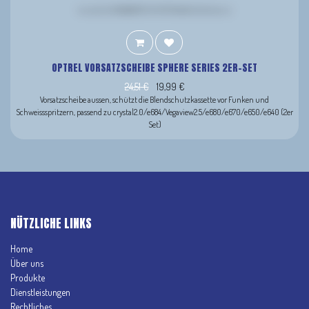
OPTREL VORSATZSCHEIBE SPHERE SERIES 2ER-SET
24,51
€
19,99
€
Vorsatzscheibe aussen, schützt die Blendschutzkassette vor Funken und
Schweissspritzern, passend zu crystal2.0/e684/Vegaview2.5/e680/e670/e650/e640 (2er
Set)
NÜTZLICHE LINKS
Home
Über uns
Produkte
Dienstleistungen
Rechtliches