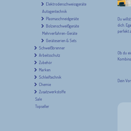
Elektrodenschweissgeräte
Autogentechnik
Plasmaschneidgeräte
Du wills
dich. Eg
Bolzenschweißgeräte
perfekt 
Mehrverfahren-Geräte
Geräteserien & Sets
Schweißbrenner
Ob du ei
Arbeitsschutz
Kombinat
Zubehör
Marken
Schleiftechnik
Dein Vor
Chemie
Zusatzwerkstoffe
Sale
Topseller