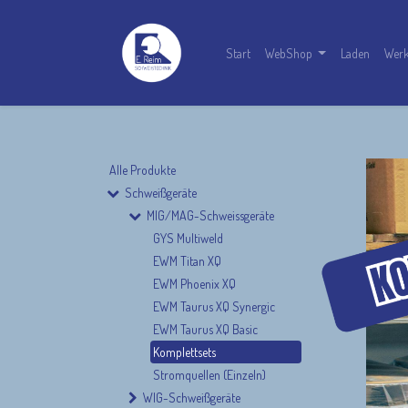
Start
WebShop
Laden
Werk
Alle Produkte
Schweißgeräte
MIG/MAG-Schweissgeräte
GYS Multiweld
EWM Titan XQ
EWM Phoenix XQ
EWM Taurus XQ Synergic
EWM Taurus XQ Basic
Komplettsets
Stromquellen (Einzeln)
WIG-Schweißgeräte