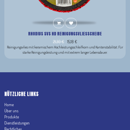
RHODIUS SVS HD REINIGUNGSVLIESSCHEIBE
21,30
€
15,18
€
Reinigungsvlies mit keramischem Hochleistungsschleifkorn und Kantenstabilität. Für
starke Reinigungsleistung und mit extrem langer Lebensdauer.
NÜTZLICHE LINKS
Home
Über uns
Produkte
Dienstleistungen
Rechtliches