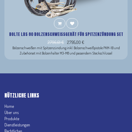
BOLTE LBS 80 BOLZENSCHWEISSGERÄT FÜR SPITZENZÜNDUNG SET
2.796,61
€
2.795,00
€
Bolzenschweißen mit Spitzenzündung inkl. Bolzenschweißpistole PKM-1B und
Zubehörset mit Bolzenhalter M3-M8 und passendem Steckschlüssel
NÜTZLICHE LINKS
Home
Über uns
Produkte
Dienstleistungen
Rechtliches