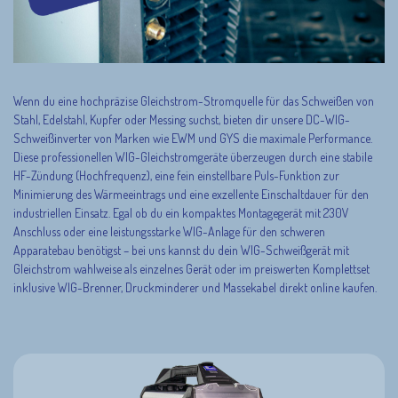
Wenn du eine hochpräzise Gleichstrom-Stromquelle für das Schweißen von
Stahl, Edelstahl, Kupfer oder Messing suchst, bieten dir unsere DC-WIG-
Schweißinverter von Marken wie EWM und GYS die maximale Performance.
Diese professionellen WIG-Gleichstromgeräte überzeugen durch eine stabile
HF-Zündung (Hochfrequenz), eine fein einstellbare Puls-Funktion zur
Minimierung des Wärmeeintrags und eine exzellente Einschaltdauer für den
industriellen Einsatz. Egal ob du ein kompaktes Montagegerät mit 230V
Anschluss oder eine leistungsstarke WIG-Anlage für den schweren
Apparatebau benötigst – bei uns kannst du dein WIG-Schweißgerät mit
Gleichstrom wahlweise als einzelnes Gerät oder im preiswerten Komplettset
inklusive WIG-Brenner, Druckminderer und Massekabel direkt online kaufen.