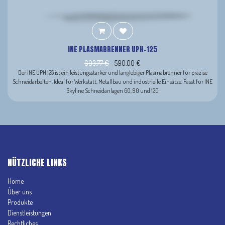
INE PLASMABRENNER UPH-125
693,77
€
590,00
€
Der INE UPH 125 ist ein leistungsstarker und langlebiger Plasmabrenner für präzise
Schneidarbeiten. Ideal für Werkstatt, Metallbau und industrielle Einsätze. Passt für INE
Skyline Schneidanlagen 60, 90 und 120
NÜTZLICHE LINKS
Home
Über uns
Produkte
Dienstleistungen
Rechtliches