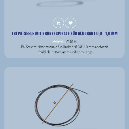
TBI PA-SEELE MIT BRONZESPIRALE FÜR ALUDRAHT 0,8 - 1,0 MM
27,13
€
24,91
€
PA-Seele mit Bronzespirale für Aludraht Ø 0.8 - 1.0 mm anthrazit
Erhältlich in 3,5 m, 4,5 m und 5,5 m Länge