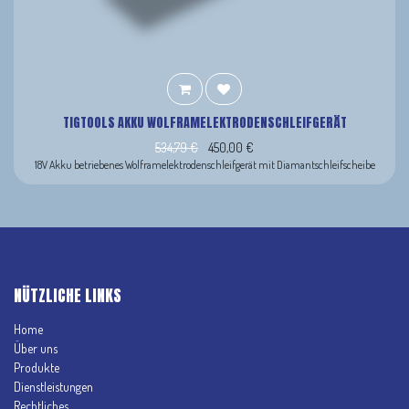
TIGTOOLS AKKU WOLFRAMELEKTRODENSCHLEIFGERÄT
534,79
€
450,00
€
18V Akku betriebenes Wolframelektrodenschleifgerät mit Diamantschleifscheibe
NÜTZLICHE LINKS
Home
Über uns
Produkte
Dienstleistungen
Rechtliches