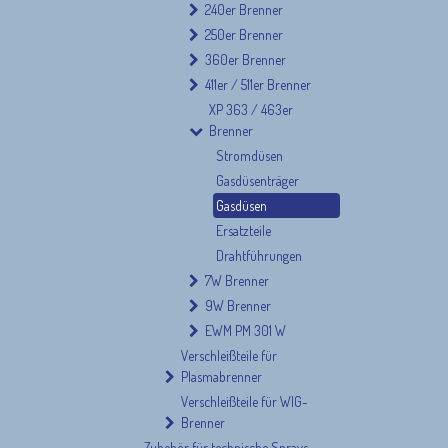
240er Brenner
250er Brenner
360er Brenner
411er / 511er Brenner
XP 363 / 463er
Brenner
Stromdüsen
Gasdüsenträger
Gasdüsen
Ersatzteile
Drahtführungen
7W Brenner
9W Brenner
EWM PM 301 W
Verschleißteile für
Plasmabrenner
Verschleißteile für WIG-
Brenner
Zubehör für technische Sprays