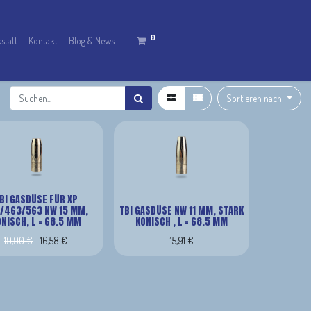
0
statt
Kontakt
Blog & News
Sortieren nach
BI GASDÜSE FÜR XP
/463/563 NW 15 MM,
TBI GASDÜSE NW 11 MM, STARK
NISCH, L = 68.5 MM
KONISCH , L = 68.5 MM
19,90
€
16,58
€
15,91
€
Gasdüse konisch NW 15 TBI XP L=68,5 passend zu 363er, 463er und 563er Brenner
Gasdüse stark konisch NW 11 für passend zu 363er, 463er und 563er Brenner