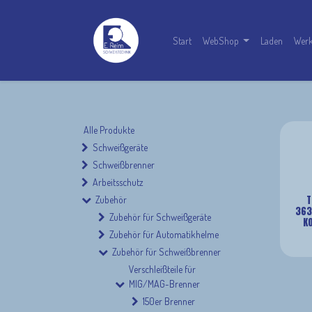
Start
WebShop
Laden
Werk
Alle Produkte
Schweißgeräte
Schweißbrenner
Arbeitsschutz
T
Zubehör
363
Zubehör für Schweißgeräte
KO
Zubehör für Automatikhelme
Zubehör für Schweißbrenner
Verschleißteile für
MIG/MAG-Brenner
150er Brenner