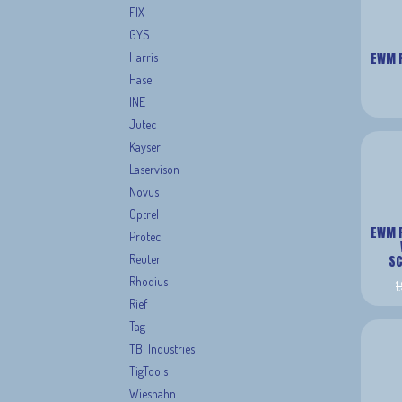
FIX
GYS
Harris
EWM P
Hase
INE
Jutec
Kayser
Laservison
Novus
Optrel
EWM P
Protec
Reuter
SC
Rhodius
1
Rief
Tag
TBi Industries
TigTools
Wieshahn