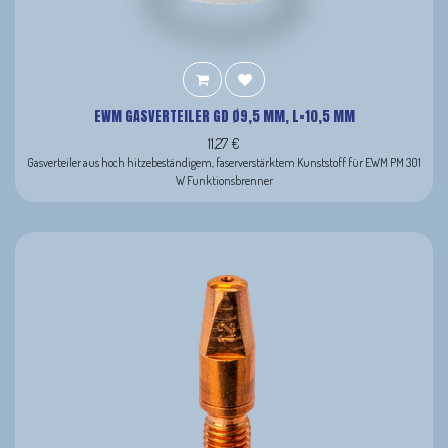
EWM GASVERTEILER GD Ø9,5 MM, L=10,5 MM
11,27
€
Gasverteiler aus hoch hitzebeständigem, faserverstärktem Kunststoff für EWM PM 301
W Funktionsbrenner