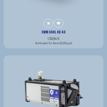
EWM COOL XQ 40
1.351,84
€
Kühlmodul für Tetrix XQ 230 puls