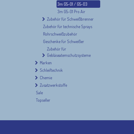
3m G5-01 / G5-03
3m G5-01 Pro Air
Zubehör für Schweißbrenner
Zubehör für technische Sprays
Rohrschweißzubehör
Geschenke für Schweißer
Zubehör für
Gebläseatemschutzsysteme
Marken
Schleiftechnik
Chemie
Zusatzwerkstoffe
Sale
Topseller