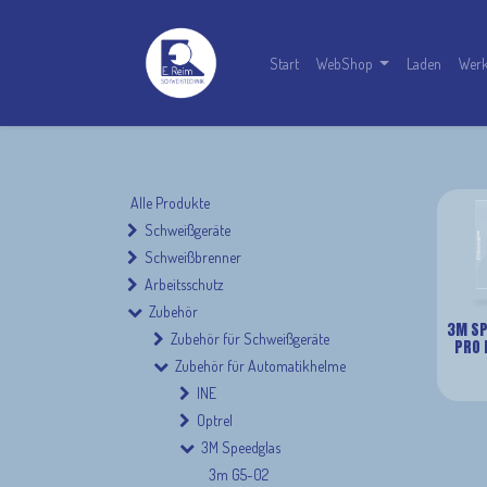
Start
WebShop
Laden
Werk
Alle Produkte
Schweißgeräte
Schweißbrenner
Arbeitsschutz
Zubehör
3M SP
Zubehör für Schweißgeräte
PRO 
Zubehör für Automatikhelme
INE
Innenscheibe
Optrel
3M Speedglas
3m G5-02