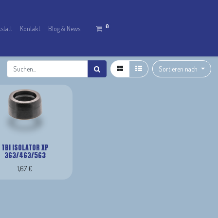
0
statt
Kontakt
Blog & News
Sortieren nach
TBI ISOLATOR XP
363/463/563
1,67
€