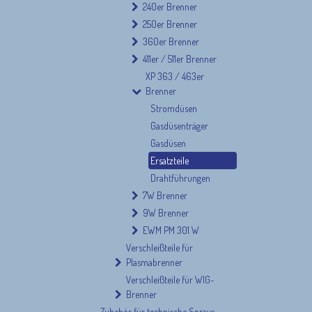
240er Brenner
250er Brenner
360er Brenner
411er / 511er Brenner
XP 363 / 463er
Brenner
Stromdüsen
Gasdüsenträger
Gasdüsen
Ersatzteile
Drahtführungen
7W Brenner
9W Brenner
EWM PM 301 W
Verschleißteile für
Plasmabrenner
Verschleißteile für WIG-
Brenner
Zubehör für technische Sprays