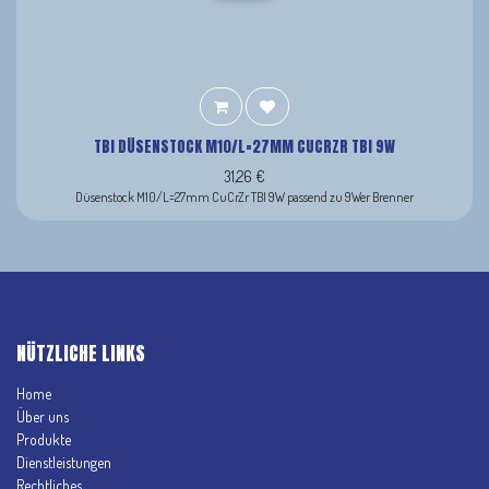
TBI DÜSENSTOCK M10/L=27MM CUCRZR TBI 9W
31,26
€
Düsenstock M10/L=27mm CuCrZr TBI 9W passend zu 9Wer Brenner
NÜTZLICHE LINKS
Home
Über uns
Produkte
Dienstleistungen
Rechtliches