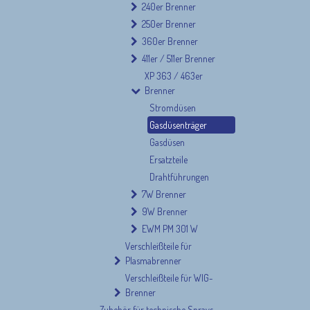
240er Brenner
250er Brenner
360er Brenner
411er / 511er Brenner
XP 363 / 463er
Brenner
Stromdüsen
Gasdüsenträger
Gasdüsen
Ersatzteile
Drahtführungen
7W Brenner
9W Brenner
EWM PM 301 W
Verschleißteile für
Plasmabrenner
Verschleißteile für WIG-
Brenner
Zubehör für technische Sprays