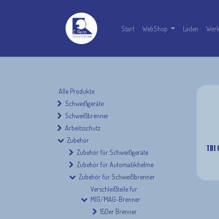
Start
WebShop
Laden
Werk
Alle Produkte
Schweißgeräte
Schweißbrenner
Arbeitsschutz
Zubehör
TBI
Zubehör für Schweißgeräte
Zubehör für Automatikhelme
Zubehör für Schweißbrenner
Gasdüsent
Verschleißteile für
MIG/MAG-Brenner
150er Brenner