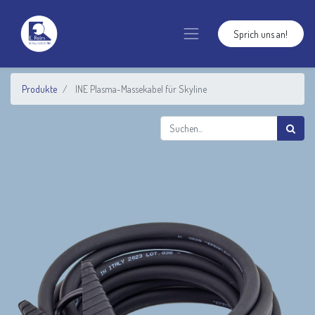
Sprich uns an!
Produkte
INE Plasma-Massekabel für Skyline