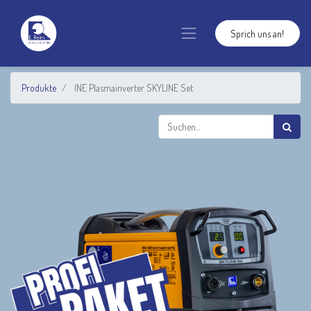
Sprich uns an!
Produkte
INE Plasmainverter SKYLINE Set