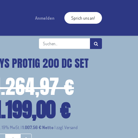
Anmelden
Sprich uns an!
YS PROTIG 200 DC SET
1.264,97
€
1.199,00
€
l. 19% MwSt.
|
1.007,56
€
Netto
|
zzgl. Versand