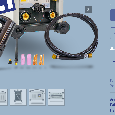
Kom
Sch
Ar
EA
Her