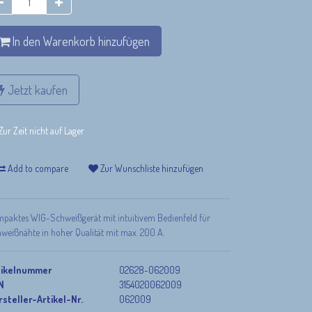
In den Warenkorb hinzufügen
Jetzt kaufen
Zur Zeit nicht auf Lager
Add to compare
Zur Wunschliste hinzufügen
paktes WIG-Schweißgerät mit intuitivem Bedienfeld für
weißnähte in hoher Qualität mit max. 200 A.
tikelnummer
02628-062009
N
3154020062009
steller-Artikel-Nr.
062009