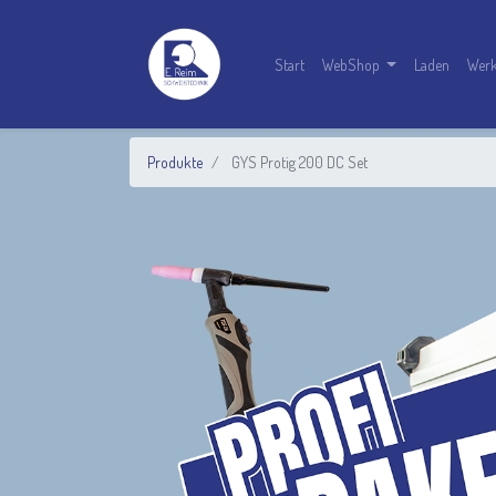
Start
WebShop
Laden
Werk
Produkte
GYS Protig 200 DC Set