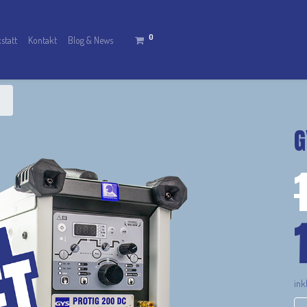
0
statt
Kontakt
Blog & News
G
ink