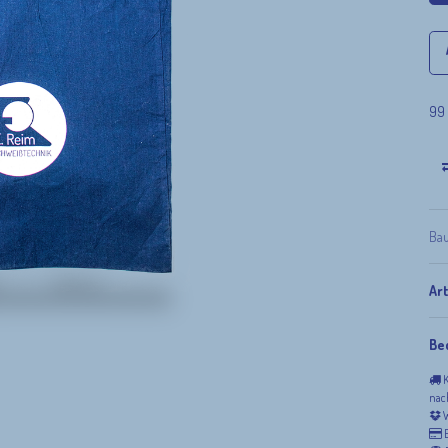
99 
Bau
Ar
Be
K
nac
W
E