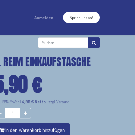
Anmelden
Sprich uns an!
. REIM EINKAUFSTASCHE
5,90
€
l. 19% MwSt.
|
4,96
€
Netto
|
zzgl. Versand
In den Warenkorb hinzufügen