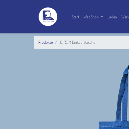
Start
WebShop
Laden
Werk
Produkte
E. REIM Einkaufstasche