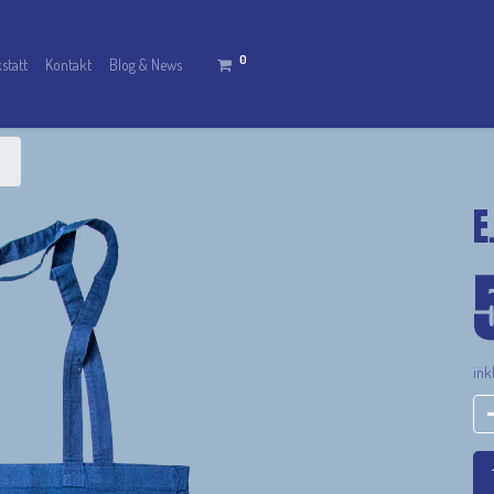
0
statt
Kontakt
Blog & News
E
ink