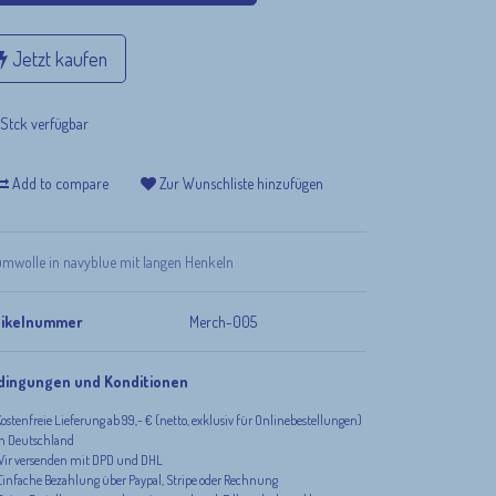
Jetzt kaufen
Stck verfügbar
Add to compare
Zur Wunschliste hinzufügen
mwolle in navyblue mit langen Henkeln
tikelnummer
Merch-005
dingungen und Konditionen
ostenfreie Lieferung ab 99,- € (netto, exklusiv für Onlinebestellungen)
h Deutschland
ir versenden mit DPD und DHL
infache Bezahlung über Paypal, Stripe oder Rechnung