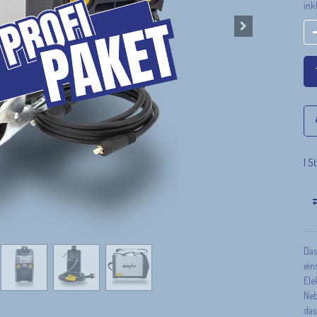
ink
1 S
Das
ein
Ele
Neb
das