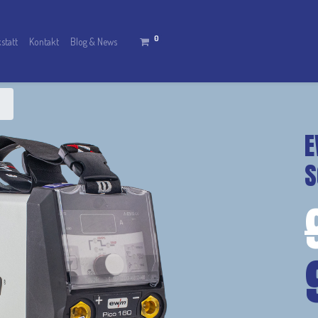
0
statt
Kontakt
Blog & News
E
S