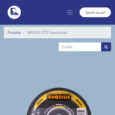
Sprich uns an!
Produkte
RHODIUS XT70 Trennscheibe