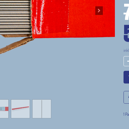
ink
1 P