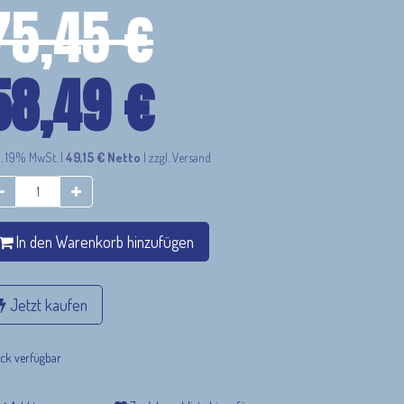
75,45
€
58,49
€
l. 19% MwSt.
|
49,15
€
Netto
|
zzgl. Versand
In den Warenkorb hinzufügen
Jetzt kaufen
ack verfügbar