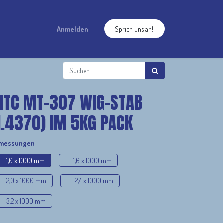
Anmelden
Sprich uns an!
TC MT-307 WIG-STAB
1.4370) IM 5KG PACK
messungen
1,0 x 1000 mm
1,6 x 1000 mm
2,0 x 1000 mm
2,4 x 1000 mm
3,2 x 1000 mm