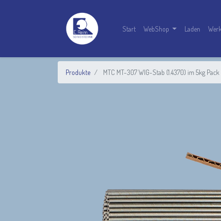
Start
WebShop
Laden
Werk
Produkte
MTC MT-307 WIG-Stab (1.4370) im 5kg Pack