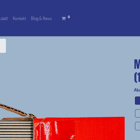
0
statt
Kontakt
Blog & News
M
(
Ab