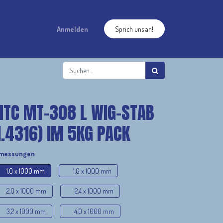
Anmelden
Sprich uns an!
TC MT-308 L WIG-STAB
1.4316) IM 5KG PACK
messungen
1,0 x 1000 mm
1,6 x 1000 mm
2,0 x 1000 mm
2,4 x 1000 mm
3,2 x 1000 mm
4,0 x 1000 mm