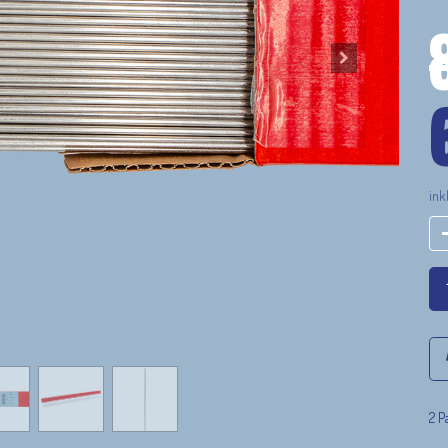
ink
2 P