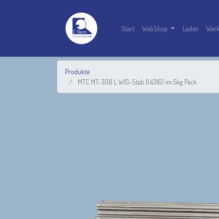
Start
WebShop
Laden
Werk
Produkte
MTC MT-308 L WIG-Stab (1.4316) im 5kg Pack