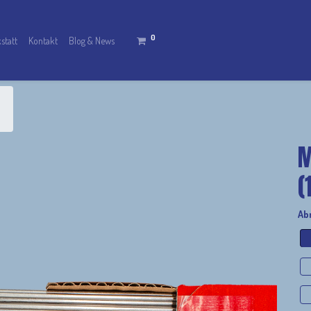
0
statt
Kontakt
Blog & News
M
(
Ab