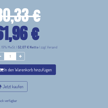
80,33
€
61,96
€
l. 19% MwSt.
|
52,07
€
Netto
|
zzgl. Versand
In den Warenkorb hinzufügen
Jetzt kaufen
ack verfügbar