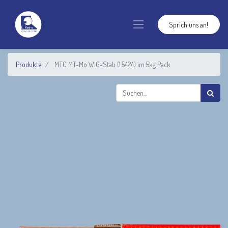
Sprich uns an!
Produkte
MTC MT-Mo WIG-Stab (1.5424) im 5kg Pack