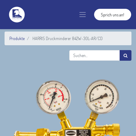
Sprich uns an!
Produkte
HARRIS Druckminderer 842W-30L-AR/CD