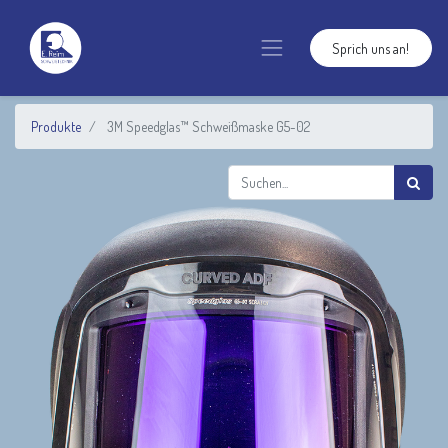
Sprich uns an!
Produkte
3M Speedglas™ Schweißmaske G5-02