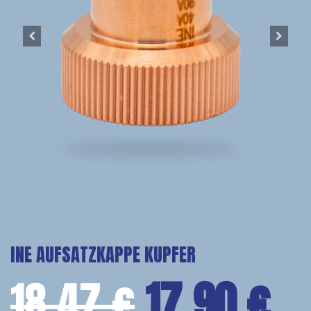
INE AUFSATZKAPPE KUPFER
18,47
€
17,90
€