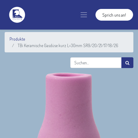
Sprich uns an!
Produkte
TBi Keramische Gasdüse kurz L=30mm SR9/20/21/17/18/26