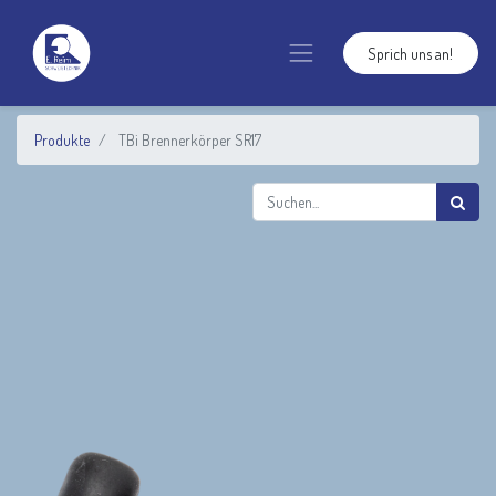
Sprich uns an!
Produkte
TBi Brennerkörper SR17