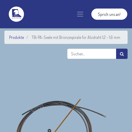
Sprich uns an!
Produkte
TBi PA-Seele mit Bronzespirale für Aludraht 1,2 - 1,6 mm