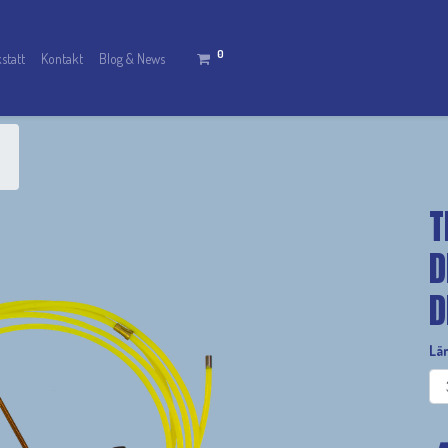
0
statt
Kontakt
Blog & News
T
D
D
Lä