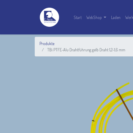
Start
WebShop
Laden
Werk
Produkte
TBi PTFE-Alu Drahtführung gelb Draht 1,2-1,6 mm