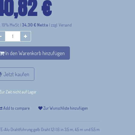
40,82
€
l. 19% MwSt.
|
34,30
€
Netto
|
zzgl. Versand
In den Warenkorb hinzufügen
Jetzt kaufen
Zur Zeit nicht auf Lager
Add to compare
Zur Wunschliste hinzufügen
E-Alu Drahtführung gelb Draht 1,2-1,6 in 3,5 m, 4,5 m und 5,5 m