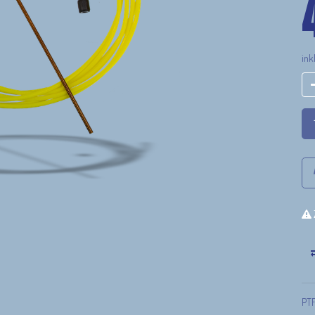
ink
PTF