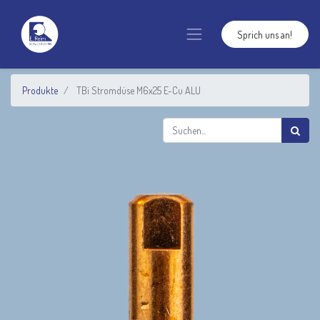
Sprich uns an!
Produkte
TBi Stromdüse M6x25 E-Cu ALU