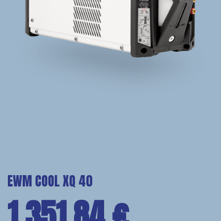
EWM COOL XQ 40
1.351,84
€