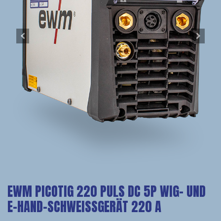
EWM PICOTIG 220 PULS DC 5P WIG- UND
E-HAND-SCHWEISSGERÄT 220 A