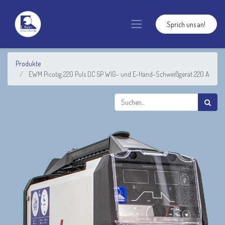
Sprich uns an!
Produkte
EWM Picotig 220 Puls DC 5P WIG- und E-Hand-Schweißgerät 220 A